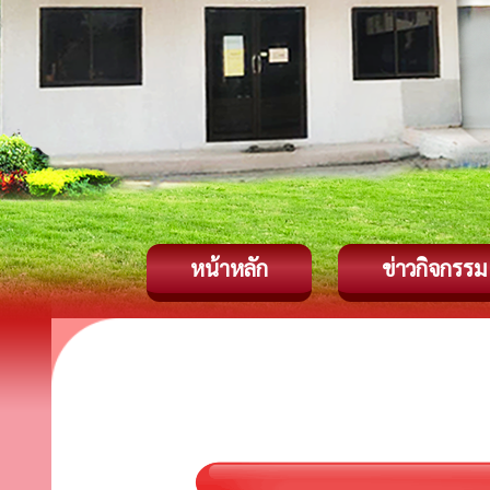
หน้าหลัก
ข่าวกิจกรรม