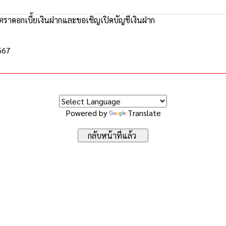
ตราดอกเบี้ยเงินฝากและขอเชิญเปิดบัญชีเงินฝาก
2567
Powered by
Translate