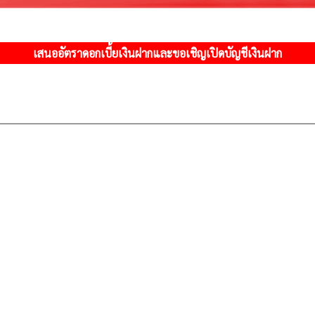
เสนออัตราดอกเบี้ยเงินฝากและขอเชิญเปิดบัญชีเงินฝาก